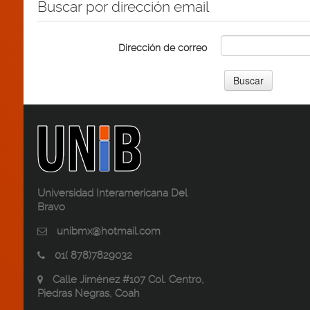
Buscar por dirección email
Dirección de correo
Universidad Interamericana Del
Bravo
unibmx@hotmail.com
01( 878)7829032
Calle Jiménez #107 Col. Centro,
Piedras Negras, Coah