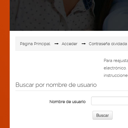
Página Principal
▶︎
Acceder
▶︎
Contraseña olvidada
Para reajust
electrónico
instruccion
Buscar por nombre de usuario
Nombre de usuario