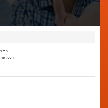
orreo
mail con