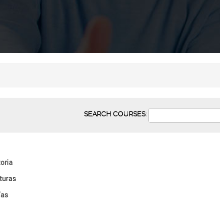
SEARCH COURSES:
oria
turas
ías